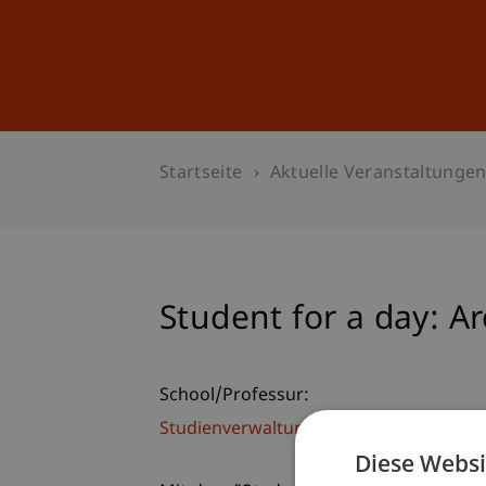
Studium
Weiterbildung
Startseite
Aktuelle Veranstaltunge
Student for a day: Ar
School/Professur:
Studienverwaltung Bachelorstudiengan
Diese Websi