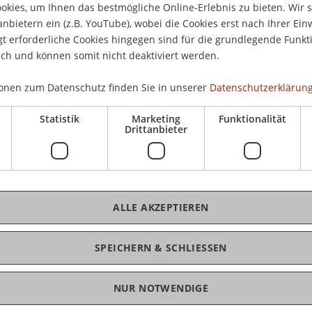
interessierte Jugendliche eine wertvolle
kies, um Ihnen das bestmögliche Online-Erlebnis zu bieten. Wir 
Eint
st umfassenden Einblick in den Fachbereich und
anbietern ein (z.B. YouTube), wobei die Cookies erst nach Ihrer Ein
 erforderliche Cookies hingegen sind für die grundlegende Funkti
ich und können somit nicht deaktiviert werden.
onen zum Datenschutz finden Sie in unserer
Datenschutzerklärung
K
us, Informationsgespräche, massgeschneiderter
t Architektur".
Statistik
Marketing
Funktionalität
Bms
Drittanbieter
agen beantwortet:
ALLE AKZEPTIEREN
SPEICHERN & SCHLIESSEN
uf unserer
Homepage
oder auf
Facebook
NUR NOTWENDIGE