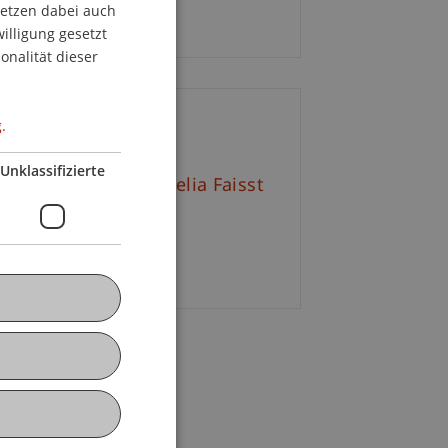
setzen dabei auch
GERMAN
ritt frei
willigung gesetzt
ENGLISH
onalität dieser
.
ontakt
Unklassifizierte
tr. Mag. arch. Cornelia Faisst
+423 265 11 29
E-Mail