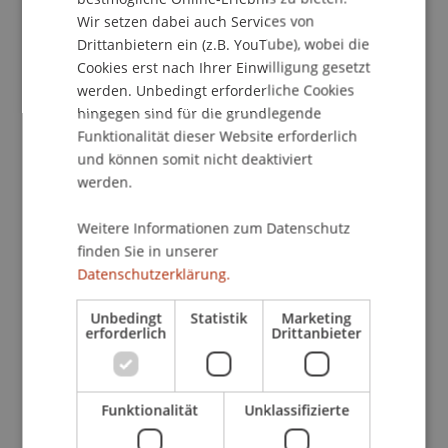
Themen)
Wir setzen dabei auch Services von
• Blöcke (z.B. Suche, Glossar, Kalender)
Drittanbietern ein (z.B. YouTube), wobei die
• Aktivitäten (z.B. Abstimmungen, Assignments,
Cookies erst nach Ihrer Einwilligung gesetzt
Tests, Wikis) und Arbeitsmaterialien (z.B. Dateien,
werden. Unbedingt erforderliche Cookies
hingegen sind für die grundlegende
Textfelder, Verzeichnisse)
Funktionalität dieser Website erforderlich
• Einsatz von Medien (z.B. Bilder, Audio- und
und können somit nicht deaktiviert
Videodateien, Flash)
werden.
• Anwendungsbeispiele
Weitere Informationen zum Datenschutz
Wichtiger Hinweis
finden Sie in unserer
Bitte stellen Sie sicher, dass Sie zum Workshop
Datenschutzerklärung.
Ihren Benutzercode oder Ihren Benutzernamen
und Passwort für das Intranet der Universität
Unbedingt
Statistik
Marketing
erforderlich
Drittanbieter
Liechtenstein bei sich haben. Dieser wird
erstmaligen Dozierenden mit dem Lehrauftrag
zugesandt. Falls Sie Rückfragen haben, wenden
Funktionalität
Unklassifizierte
Sie sich bitte vorab an das Informatik Helpdesk
unter +423 265 1234. Falls Sie einen eigenen