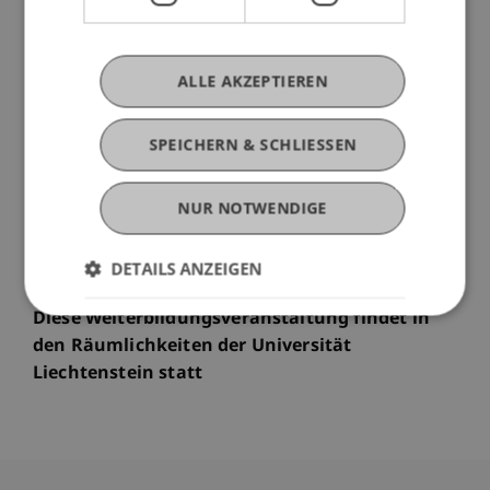
Laptop mit Wireless-Funktion haben, bringen Sie
diesen gerne zum Workshop mit. Andernfalls sind
Notebooks vorhanden.
ALLE AKZEPTIEREN
Diese Weiterbildungsveranstaltung ist für
SPEICHERN & SCHLIESSEN
Lehrbeauftragte der Universität Liechtenstein
kostenlos.
NUR NOTWENDIGE
Beginn
Fr., 23.05.2014 / 09.00-15.00 / S4
DETAILS ANZEIGEN
Diese Weiterbildungsveranstaltung findet in
den Räumlichkeiten der Universität
Liechtenstein statt