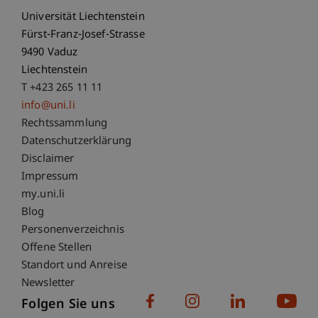
Universität Liechtenstein
Fürst-Franz-Josef-Strasse
9490 Vaduz
Liechtenstein
T +423 265 11 11
info@uni.li
Fußzeile Rechtliche Hinweise
Rechtssammlung
Datenschutzerklärung
Disclaimer
Impressum
Fußzeile Subdomain-Verzeichnis
my.uni.li
Blog
Personenverzeichnis
Offene Stellen
Standort und Anreise
Newsletter
Folgen Sie uns