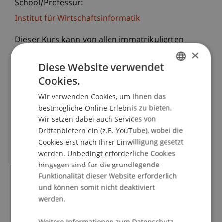
School/Professur:
Institut für Wirtschaftsinformatik
Dieser Kurs kann von allen immatrikulierten
×
Studenten der Universität Liechtenstein, der FH-
Vorarlberg oder anderer
Diese Website verwendet
Universitäten/Fachhochschulen belegt werden.
Cookies.
GERMAN
Wir verwenden Cookies, um Ihnen das
ENGLISH
Den Kursteilnehmern werden umfangreiche
bestmögliche Online-Erlebnis zu bieten.
theoretischen Grundlagen des Enterprise
Wir setzen dabei auch Services von
Resource Plannings anhand der
Drittanbietern ein (z.B. YouTube), wobei die
Unternehmenssoftware SAP ERP vermittelt. Das
Cookies erst nach Ihrer Einwilligung gesetzt
theoretische Wissen wird während des Kurses
werden. Unbedingt erforderliche Cookies
anhand von Fallstudien praxisorientiert
hingegen sind für die grundlegende
Funktionalität dieser Website erforderlich
umgesetzt und vertieft. Die Zertifizierung -als
und können somit nicht deaktiviert
Abschluss des Kurses - wird durch die SAP AG
werden.
abgenommen und führt nach erfolgreichem
Bestehen zu dem offiziellen, in der Wirtschaft
Weitere Informationen zum Datenschutz