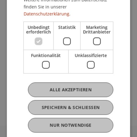
anerkannten SAP-Zertifikat:
finden Sie in unserer
Datenschutzerklärung.
SAP Certified Business Associate with SAP ERP 6.0
(C_TERP10_06)
Unbedingt
Statistik
Marketing
erforderlich
Drittanbieter
Die Zertifizierung findet in den Räumen der
Universität Liechtenstein statt und wird als
Funktionalität
Unklassifizierte
dreistündige, auf 80 Multiple Choice-Fragen
basierende Wissensprüfung durchgeführt.
Ende der Anmeldefrist: 09.07.2014
ALLE AKZEPTIEREN
Weitere Informationen:
www.uni.li/terp10
SPEICHERN & SCHLIESSEN
NUR NOTWENDIGE