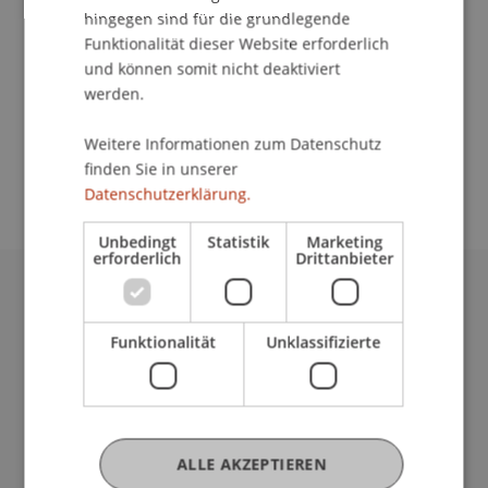
Kommunikation und Marketing
hingegen sind für die grundlegende
Funktionalität dieser Website erforderlich
Welches Studium soll ich in Angriff nehmen? Ist
und können somit nicht deaktiviert
ein Auslandsemester möglich? Auf diese und
werden.
andere Fragen gibt die Universität Liechtenstein
Antwort. Weitere Informationen: http://horizon-
Weitere Informationen zum Datenschutz
messe.de/freiburg/
finden Sie in unserer
Datenschutzerklärung.
Unbedingt
Statistik
Marketing
erforderlich
Drittanbieter
Universität Liechtenstein
Fürst-Franz-Josef-Strasse
Funktionalität
Unklassifizierte
9490 Vaduz
Liechtenstein
T +423 265 11 11
info@uni.li
ALLE AKZEPTIEREN
Fußzeile Rechtliche Hinweise
Rechtssammlung