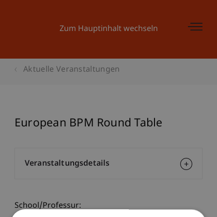
Zum Hauptinhalt wechseln
Aktuelle Veranstaltungen
European BPM Round Table
Veranstaltungsdetails
School/Professur: