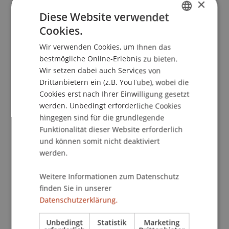
×
Institut für Wirtschaftsinformatik
Diese Website verwendet
Der zweite European BPM Round Table findet am
Cookies.
GERMAN
15. Mai 2014 an der Universität Liechtenstein in
Wir verwenden Cookies, um Ihnen das
ENGLISH
Vaduz statt. Der erste European BPM Round Table
bestmögliche Online-Erlebnis zu bieten.
wurde 2012 in Eindhoven organisiert. Die Idee
Wir setzen dabei auch Services von
eines BPM Round Table auf europäischer Ebene
Drittanbietern ein (z.B. YouTube), wobei die
entstammt den zahlreichen lokalen BPM Round
Cookies erst nach Ihrer Einwilligung gesetzt
Tables, die in den letzten Jahren in Europa
werden. Unbedingt erforderliche Cookies
etabliert wurden, wie zum Beispiel in den
hingegen sind für die grundlegende
Niederlanden und in Liechtenstein
Funktionalität dieser Website erforderlich
und können somit nicht deaktiviert
werden.
Das Thema des zweiten European BPM Round
Table ist
Weitere Informationen zum Datenschutz
Business Process Management – Driving
finden Sie in unserer
Innovation in a Digital World.
Datenschutzerklärung.
Ziel des European BPM Round Table ist der
Unbedingt
Statistik
Marketing