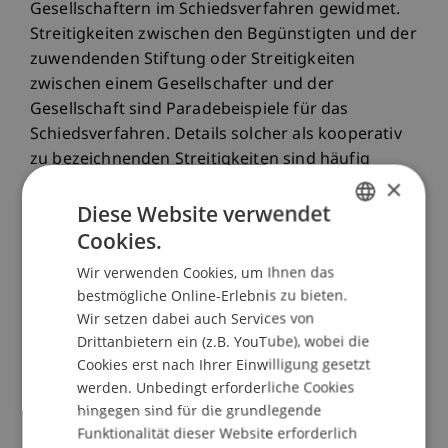
Gesellschaftern im Schiedsverfahren gewidmet.
Streitigkeiten zwischen den Begünstigten und der
zuwendenden Stiftung oder Streitigkeiten
zwischen einem Gesellschafter und der
Gesellschaft sind Paradebeispiele für das
Schiedsverfahren. Details solcher als kooperativ
zu bezeichnenden Streitigkeiten sind häufig
×
weder für Dritte noch für die Allgemeinheit
Diese Website verwendet
bestimmt. Ein Vorteil des im Rahmen des
Rechtsprechtages näher betrachteten
Cookies.
GERMAN
Schiedsverfahrens liegt in der grundsätzlichen
Wir verwenden Cookies, um Ihnen das
ENGLISH
Nicht-Öffentlichkeit des Verfahrens, wodurch es
bestmögliche Online-Erlebnis zu bieten.
sich klar vom Zivilverfahren abgrenzt. Weiterhin
Wir setzen dabei auch Services von
ist das Verfahren gerade im Zusammenhang mit
Drittanbietern ein (z.B. YouTube), wobei die
Familienstiftungen sehr flexibel, da der
Cookies erst nach Ihrer Einwilligung gesetzt
Schiedsrichter - im Gegensatz zum staatlichen
werden. Unbedingt erforderliche Cookies
Verfahren - Zeugen aufsuchen und an jedem
hingegen sind für die grundlegende
Funktionalität dieser Website erforderlich
belieben Ort Aussagen aufnehmen darf.