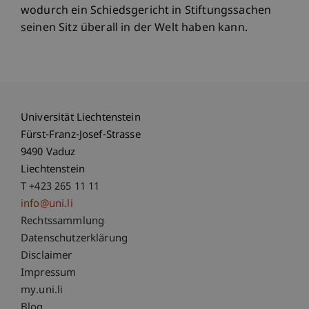
wodurch ein Schiedsgericht in Stiftungssachen
seinen Sitz überall in der Welt haben kann.
Universität Liechtenstein
Fürst-Franz-Josef-Strasse
9490 Vaduz
Liechtenstein
T +423 265 11 11
info@uni.li
Fußzeile Rechtliche Hinweise
Rechtssammlung
Datenschutzerklärung
Disclaimer
Impressum
Fußzeile Subdomain-Verzeichnis
my.uni.li
Blog