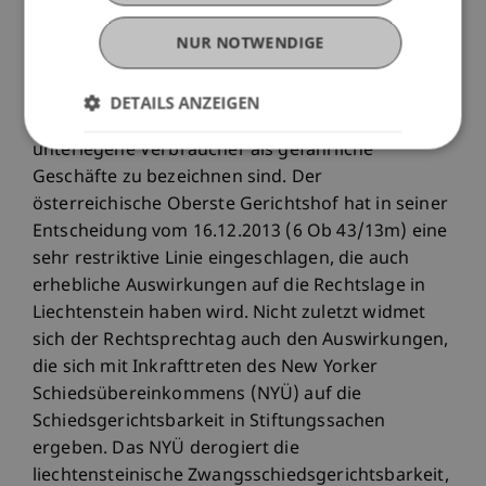
Vorsicht ist auch bei der Interpretation der
Verbraucherschutzvorschrift geboten. Parteien
NUR NOTWENDIGE
eines Schiedsverfahren können nämlich keine
Verfahrenshilfe in Anspruch nehmen, weshalb
DETAILS ANZEIGEN
Schiedsvereinbarungen gerade für ökonomisch
unterlegene Verbraucher als gefährliche
Geschäfte zu bezeichnen sind. Der
österreichische Oberste Gerichtshof hat in seiner
Entscheidung vom 16.12.2013 (6 Ob 43/13m) eine
sehr restriktive Linie eingeschlagen, die auch
erhebliche Auswirkungen auf die Rechtslage in
Liechtenstein haben wird. Nicht zuletzt widmet
sich der Rechtsprechtag auch den Auswirkungen,
die sich mit Inkrafttreten des New Yorker
Schiedsübereinkommens (NYÜ) auf die
Schiedsgerichtsbarkeit in Stiftungssachen
ergeben. Das NYÜ derogiert die
liechtensteinische Zwangsschiedsgerichtsbarkeit,