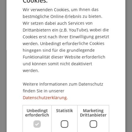
Cookies.
GERMAN
Wir verwenden Cookies, um Ihnen das
ENGLISH
bestmögliche Online-Erlebnis zu bieten.
School/Professur:
Wir setzen dabei auch Services von
Studienverwaltung Bachelorstudiengang
Drittanbietern ein (z.B. YouTube), wobei die
Architektur
Cookies erst nach Ihrer Einwilligung gesetzt
werden. Unbedingt erforderliche Cookies
Architektur Zwischenpräsentation der Bachelor-
hingegen sind für die grundlegende
und Masterstudios des Instituts für Architektur
Funktionalität dieser Website erforderlich
und Raumentwicklung der Universität
und können somit nicht deaktiviert
Liechtenstein.
werden.
An Zwischenpräsentation wird der Stand der
Weitere Informationen zum Datenschutz
Arbeiten präsentiert. Externe Gastkritiker
finden Sie in unserer
Datenschutzerklärung.
begleiten die Entwurfsstudios und erteilen den
Studierenden zusammen mit den
Unbedingt
Statistik
Marketing
Hochschullehrenden individuelle Bewertungen.
erforderlich
Drittanbieter