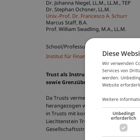
Dr. Johanna
Niegel
LL.M., LL.M., TEP
Dr. Stephan
Ochsner
LL.M.
Univ.-Prof. Dr. Francesco A. Schurr
Marcus
Staff
B.A.
Prof. William
Swadling
M.A., LL.M.
School/Professur:
Diese Websi
Institut für Finanzdienstleistungen
Wir verwenden Coo
Services von Dritt
Trust als Instrument der Unternehme
werden. Unbedingt
sowie Grenzüberschreitende Trusts
Website erforderl
Da Trusts vermehrt zur Ausgestaltun
Weitere Informati
herangezogen werden und in manchen 
Unbedingt
in Trusts mit kommerzieller Prägung ve
erforderlich
Liechtenstein Trust Conference den Ei
Gesellschaftsstrukturierung.