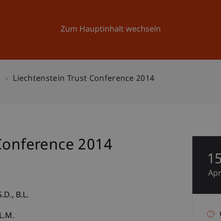
Forschung
Universität
Aktuelles
Zum Hauptinhalt wechseln
n
Liechtenstein Trust Conference 2014
 Conference 2014
1
Ap
S.D., B.L.
L.M.