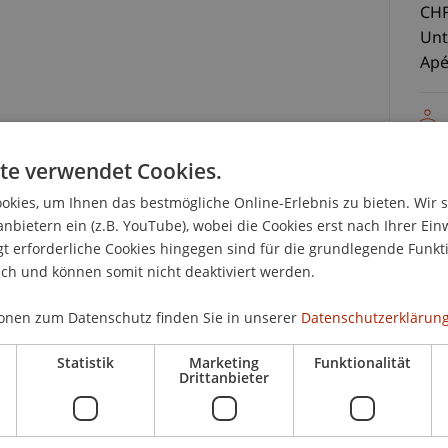
CHF
Unt
Apé
te verwendet Cookies.
kies, um Ihnen das bestmögliche Online-Erlebnis zu bieten. Wir 
anbietern ein (z.B. YouTube), wobei die Cookies erst nach Ihrer Ein
K
nsstrukturierung, die Haftung des Trustee
 erforderliche Cookies hingegen sind für die grundlegende Funkti
ich und können somit nicht deaktiviert werden.
Pa
g unternehmensbezogener Sachverhalte
onen zum Datenschutz finden Sie in unserer
Datenschutzerklärung
Ländern ein Großteil des eingebrachten Geldes
Statistik
Marketing
Funktionalität
rwaltet wird, widmet sich die diesjährige
Drittanbieter
nsatzmöglichkeiten in der
Uni
Sc