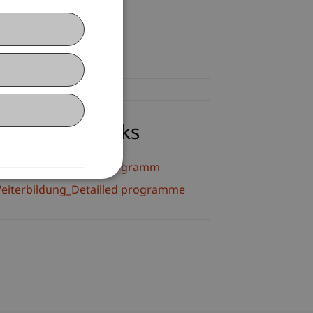
+423 265 11 76
E-Mail
ownloads/Links
eiterbildung_Detailprogramm
eiterbildung_Detailled programme