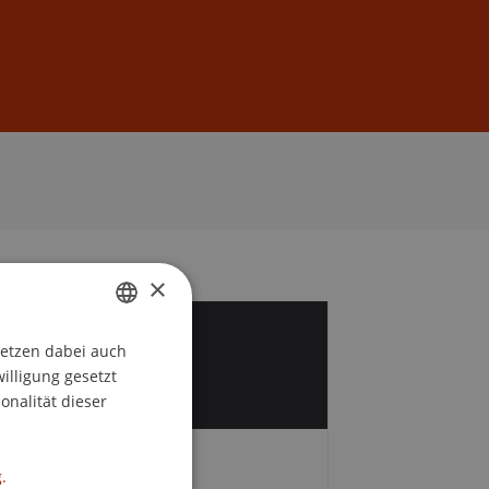
Anmelden
DE
EN
×
4
setzen dabei auch
GERMAN
willigung gesetzt
r
ENGLISH
onalität dieser
.