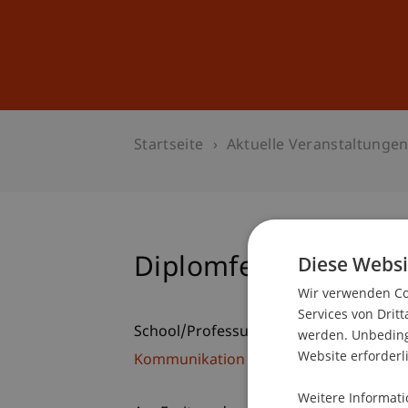
Studium
Weiterbildung
Startseite
Aktuelle Veranstaltunge
Diese Websi
Diplomfeier an der U
Wir verwenden Coo
Services von Dritt
School/Professur:
werden. Unbedingt
Website erforderl
Kommunikation und Marketing
Weitere Informati