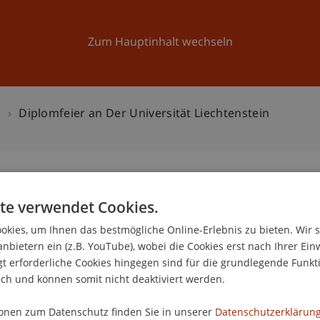
Forschung
Universität
Aktuelles
Zum Hauptinhalt wechseln
n
Diplomfeier an Der Universität Liechtenstein
te verwendet Cookies.
niversität Liechtenstein
0
kies, um Ihnen das bestmögliche Online-Erlebnis zu bieten. Wir 
anbietern ein (z.B. YouTube), wobei die Cookies erst nach Ihrer Ein
Ap
 erforderliche Cookies hingegen sind für die grundlegende Funkti
ich und können somit nicht deaktiviert werden.
onen zum Datenschutz finden Sie in unserer
Datenschutzerklärung