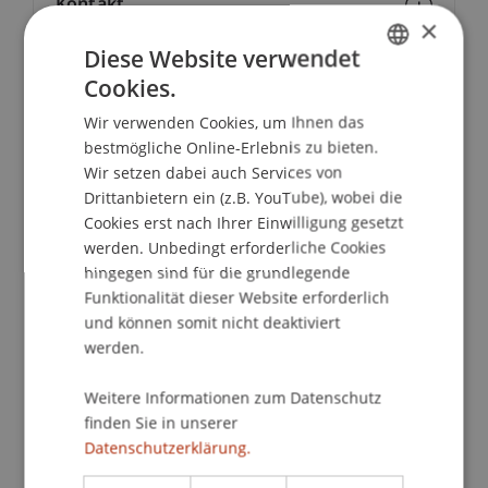
Kontakt
×
Diese Website verwendet
Cookies.
GERMAN
School/Professur:
Wir verwenden Cookies, um Ihnen das
ENGLISH
Institut für Finanzdienstleistungen
bestmögliche Online-Erlebnis zu bieten.
Wir setzen dabei auch Services von
Im September 2014 starten unsere
Drittanbietern ein (z.B. YouTube), wobei die
berufsbegleitenden Weiterbildungsstudiengänge:
Cookies erst nach Ihrer Einwilligung gesetzt
werden. Unbedingt erforderliche Cookies
Executive Master of Laws (LL.M.) im
hingegen sind für die grundlegende
Gesellschafts-, Stiftungs- und Trustrecht
Funktionalität dieser Website erforderlich
Executive Master of Laws (LL.M.) in International
und können somit nicht deaktiviert
Taxation
werden.
Executive Master of Laws (LL.M.) in Banking &
Weitere Informationen zum Datenschutz
Securities Law
finden Sie in unserer
Executive Master of Business Administration
Datenschutzerklärung.
(EMBA) in International Asset Management