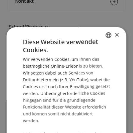
Kontakt
School/Professur:
×
Institut für Finanzdienstleistungen
Diese Website verwendet
Cookies.
Das Institut für Finanzdienstleistungen wird beim
GERMAN
LL.M. Day 2014 in München, neben anderen
Wir verwenden Cookies, um Ihnen das
ENGLISH
international renommierten Law Schools, seine
bestmögliche Online-Erlebnis zu bieten.
berufsbegleitenden Weiterbildungsstudiengänge
Wir setzen dabei auch Services von
vorstellen.
Drittanbietern ein (z.B. YouTube), wobei die
Cookies erst nach Ihrer Einwilligung gesetzt
werden. Unbedingt erforderliche Cookies
Im September 2014 werden folgende
hingegen sind für die grundlegende
Studiengänge starten:
Funktionalität dieser Website erforderlich
Executive Master of Laws (LL.M.) in Gesellschafts-
und können somit nicht deaktiviert
Stiftungs und Trustrecht
werden.
Executive Master of Laws (LL.M.) in International
Taxation