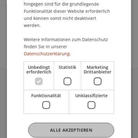
Kontakt
hingegen sind für die grundlegende
Funktionalität dieser Website erforderlich
und können somit nicht deaktiviert
werden.
School/Professur:
Studienverwaltung Bachelorstudiengang
Weitere Informationen zum Datenschutz
Architektur
finden Sie in unserer
Datenschutzerklärung.
Unbedingt
Statistik
Marketing
erforderlich
Drittanbieter
Universität Liechtenstein
Fürst-Franz-Josef-Strasse
Funktionalität
Unklassifizierte
9490 Vaduz
Liechtenstein
T +423 265 11 11
info@uni.li
Fußzeile Rechtliche Hinweise
ALLE AKZEPTIEREN
Rechtssammlung
Datenschutzerklärung