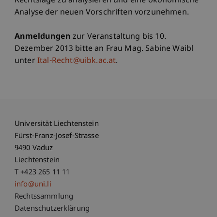
Rechtslage zu analysieren und eine ökonomische
Analyse der neuen Vorschriften vorzunehmen.
Anmeldungen
zur Veranstaltung bis 10.
Dezember 2013 bitte an Frau Mag. Sabine Waibl
unter
Ital-Recht@uibk.ac.at
.
Universität Liechtenstein
Fürst-Franz-Josef-Strasse
9490 Vaduz
Liechtenstein
T +423 265 11 11
info@uni.li
Fußzeile Rechtliche Hinweise
Rechtssammlung
Datenschutzerklärung