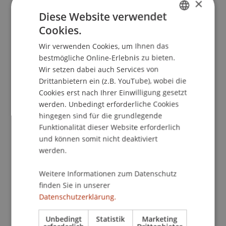
×
Statutenanpassung bedarf. Auch weiterhin
Diese Website verwendet
können nur natürliche Personen Gesellschafter
Cookies.
GERMAN
von Srls sein.
Wir verwenden Cookies, um Ihnen das
ENGLISH
bestmögliche Online-Erlebnis zu bieten.
Bei der im Jahr 2012 eingeführten Srls durften
Wir setzen dabei auch Services von
ursprünglich nur die Gesellschafter selbst als
Drittanbietern ein (z.B. YouTube), wobei die
Organe fungieren. Dies wurde nun geändert, so
Cookies erst nach Ihrer Einwilligung gesetzt
dass auch eine Geschäftsführung durch Dritte
werden. Unbedingt erforderliche Cookies
möglich ist. Nach wie vor können Srls nur mit
hingegen sind für die grundlegende
dem vom Dekret des Justizministeriums 138/2012
Funktionalität dieser Website erforderlich
vorgegebenen Standardstatut errichtet werden.
und können somit nicht deaktiviert
Der Gesetzgeber hat nun klargestellt, dass diese
werden.
vorgegebenen Klauseln nicht dispositiv sind und
Weitere Informationen zum Datenschutz
daher eine Srls nur unter Verwendung dieser
finden Sie in unserer
Klauseln errichtet werden darf. Folglich muss sich
Datenschutzerklärung.
jeder, der eine - insbesondere hinsichtlich der
Rolle des Notars - sehr kostengünstige
Unbedingt
Statistik
Marketing
Gesellschaftserrichtung wünscht und daher die