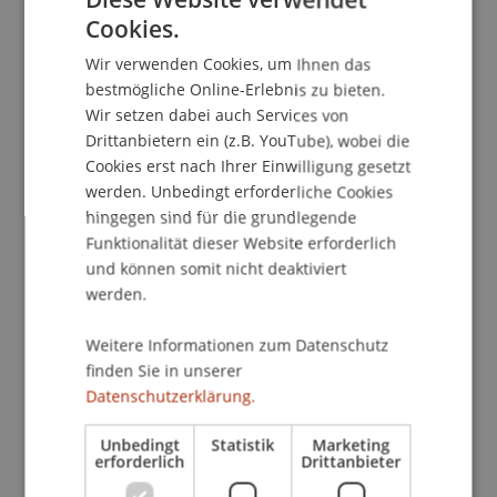
Veranstaltungsdetails
Cookies.
GERMAN
Wir verwenden Cookies, um Ihnen das
ENGLISH
bestmögliche Online-Erlebnis zu bieten.
Kontakt
Wir setzen dabei auch Services von
Drittanbietern ein (z.B. YouTube), wobei die
Cookies erst nach Ihrer Einwilligung gesetzt
werden. Unbedingt erforderliche Cookies
Downloads/Links
hingegen sind für die grundlegende
Funktionalität dieser Website erforderlich
und können somit nicht deaktiviert
werden.
Dozierende:
Mag. iur. Samuel Peter Ritter
Weitere Informationen zum Datenschutz
Univ.-Prof. Dr. Francesco A. Schurr
finden Sie in unserer
Datenschutzerklärung.
School/Professur:
Institut für Finanzdienstleistungen
Unbedingt
Statistik
Marketing
erforderlich
Drittanbieter
> Rechtsprechung zur Kündigung des