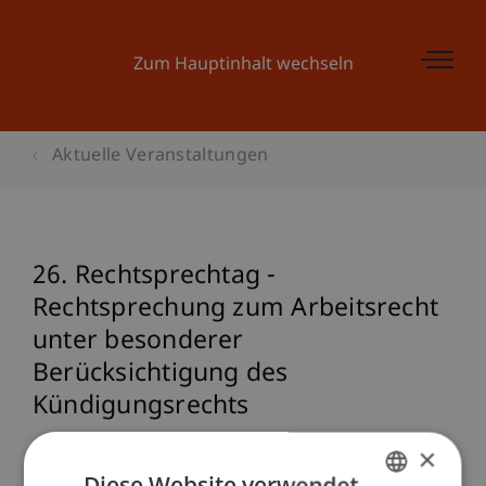
Zum Hauptinhalt wechseln
Aktuelle Veranstaltungen
26. Rechtsprechtag -
Rechtsprechung zum Arbeitsrecht
unter besonderer
Berücksichtigung des
Kündigungsrechts
×
Diese Website verwendet