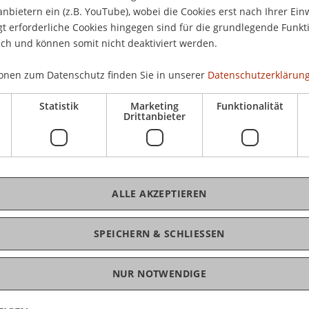
20.
anbietern ein (z.B. YouTube), wobei die Cookies erst nach Ihrer Ein
 erforderliche Cookies hingegen sind für die grundlegende Funkti
r im Jahr 2011 gab die Regierung des
ich und können somit nicht deaktiviert werden.
hrung eines jährlichen Preises zur Förderung
versität Liechtenstein bekannt.
onen zum Datenschutz finden Sie in unserer
Datenschutzerklärung
iechtenstein in Höhe von CHF 10.000 ist eine
Statistik
Marketing
Funktionalität
Drittanbieter
ien- bzw. Forschungsleistungen von
Liechtenstein und wird in diesem Jahr bereits
. November um 17.00 Uhr im Regierungsgebäude in
ALLE AKZEPTIEREN
SPEICHERN & SCHLIESSEN
.li/forschung
NUR NOTWENDIGE