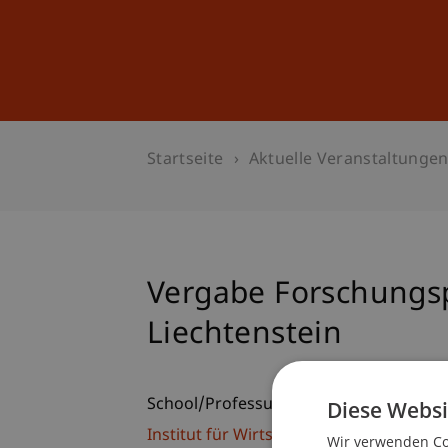
Studium
Weiterbildung
Startseite
Aktuelle Veranstaltunge
Vergabe Forschungsp
Liechtenstein
School/Professur:
Diese Websi
Institut für Wirtschaftsinformatik
Wir verwenden Coo