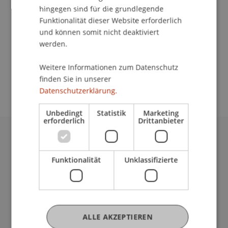
Kommunikation und Marketing
hingegen sind für die grundlegende
Funktionalität dieser Website erforderlich
Liechtensteinisches Gymnasium Vaduz
und können somit nicht deaktiviert
Planen Sie die berufliche Zukunft? Die Universität
werden.
Liechtenstein informiert über die
Bachelorstudiengänge Architektur und
Weitere Informationen zum Datenschutz
Betriebswirtschaftslehre.
finden Sie in unserer
Datenschutzerklärung.
Unbedingt
Statistik
Marketing
erforderlich
Drittanbieter
Universität Liechtenstein
Fürst-Franz-Josef-Strasse
Funktionalität
Unklassifizierte
9490 Vaduz
Liechtenstein
T +423 265 11 11
info@uni.li
ALLE AKZEPTIEREN
Fußzeile Rechtliche Hinweise
Rechtssammlung