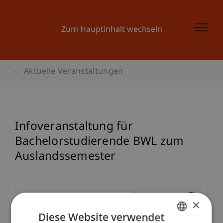
Zum Hauptinhalt wechseln
Aktuelle Veranstaltungen
Infoveranstaltung für
Bachelorstudierende BWL zum
Auslandssemester
Veranstaltungsdetails
×
Diese Website verwendet