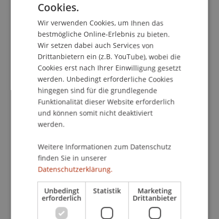
Cookies.
GERMAN
School/Professur:
Wir verwenden Cookies, um Ihnen das
ENGLISH
International Office
bestmögliche Online-Erlebnis zu bieten.
Wir setzen dabei auch Services von
In der Informationsveranstaltung für
Drittanbietern ein (z.B. YouTube), wobei die
Bachelorstudierende erhalten Interessierte einen
Cookies erst nach Ihrer Einwilligung gesetzt
Überblick über die verschiedenen Möglichkeiten
werden. Unbedingt erforderliche Cookies
hingegen sind für die grundlegende
eines Auslandsstudiums sowie über
Funktionalität dieser Website erforderlich
Förderprogramme. Diese Veranstaltung
und können somit nicht deaktiviert
vermittelt den Studierenden das nötige
werden.
Grundwissen zum Thema Auslandsaufenthalte im
Bachelorstudium, so dass Sie anschliessend in der
Weitere Informationen zum Datenschutz
Lage sind zu entscheiden, welche Optionen für sie
finden Sie in unserer
in Frage kommen und sich durch eine evtl.
Datenschutzerklärung.
Einzelberatung gezielt über Bewerbungstermine
und spezifischen Anforderungen informieren
Unbedingt
Statistik
Marketing
erforderlich
Drittanbieter
können. Besuchen Sie die Veranstaltung gleich zu
Beginn Ihres Studiums, damit Sie keine Fristen