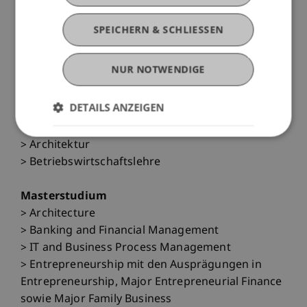
Wirtschaftsinformatik sowie Architektur und
Raumentwicklung.
SPEICHERN & SCHLIESSEN
Infotag 2013
NUR NOTWENDIGE
Samstag, 23. November 2013 von 13 bis 16 Uhr
Auf dem Campus der Universität Liechtenstein
DETAILS ANZEIGEN
Bachelorstudiengang
> Architektur
> Betriebswirtschaftslehre
Masterstudium
> Architecture
> Banking and Financial Management
> IT and Business Process Management
> Entrepreneurship mit den Ausprägungen in
Entrepreneurship, Major Entrepreneurial Finance
sowie Major Family Business