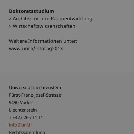
Doktoratsstudium
> Architektur und Raumentwicklung
> Wirtschaftswissenschaften
Weitere Informationen unter:
www.uni.li/infotag2013
Universität Liechtenstein
Fürst-Franz-Josef-Strasse
9490 Vaduz
Liechtenstein
T +423 265 11 11
info@uni.li
Fußzeile Rechtliche Hinweise
Rechtssammlung