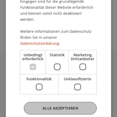
hingegen sind für die grundlegende
Kommunikation und Marketing
Funktionalität dieser Website erforderlich
MOC München
und können somit nicht deaktiviert
werden.
Sie sind auf der Suche nach dem passenden
Bachelorstudiengang? Vielleicht haben wir den
Weitere Informationen zum Datenschutz
richtigen Studiengang für Sie.
finden Sie in unserer
Datenschutzerklärung.
Unbedingt
Statistik
Marketing
erforderlich
Drittanbieter
Universität Liechtenstein
Fürst-Franz-Josef-Strasse
Funktionalität
Unklassifizierte
9490 Vaduz
Liechtenstein
T +423 265 11 11
info@uni.li
Fußzeile Rechtliche Hinweise
Rechtssammlung
ALLE AKZEPTIEREN
Datenschutzerklärung