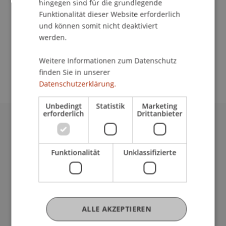
hingegen sind für die grundlegende
Kommunikation und Marketing
Funktionalität dieser Website erforderlich
Campus FH Vorarlberg, Dornbirn
und können somit nicht deaktiviert
werden.
Studienmöglichkeiten auf einen Blick bietet die
Check it out. Wir freuen uns einmal mehr, in
Weitere Informationen zum Datenschutz
Dornbirn mit dabei zu sein.
finden Sie in unserer
Datenschutzerklärung.
Unbedingt
Statistik
Marketing
erforderlich
Drittanbieter
Universität Liechtenstein
Fürst-Franz-Josef-Strasse
Funktionalität
Unklassifizierte
9490 Vaduz
Liechtenstein
T +423 265 11 11
info@uni.li
Fußzeile Rechtliche Hinweise
Rechtssammlung
ALLE AKZEPTIEREN
Datenschutzerklärung