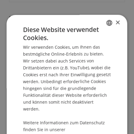
School/Professur:
×
Studienverwaltung Bachelorstudiengang
Diese Website verwendet
Architektur
Cookies.
GERMAN
R: Edgar G. Ulmer /66' (Intro: Roman Banzer) OV:
Wir verwenden Cookies, um Ihnen das
ENGLISH
bestmögliche Online-Erlebnis zu bieten.
english
Wir setzen dabei auch Services von
Drittanbietern ein (z.B. YouTube), wobei die
Auf ihrer Hochzeitsreise verschlägt es die Allisons
Cookies erst nach Ihrer Einwilligung gesetzt
auf ein einsames Schloss mit einem exzentrischen
werden. Unbedingt erforderliche Cookies
Hausherrn. Ein bizarrer Machtkampf inmitten von
hingegen sind für die grundlegende
Bauhaus-Dekors und expressionistischen
Funktionalität dieser Website erforderlich
Schatten. Ein junges Ehepaar, Staffage-
und können somit nicht deaktiviert
Protagonisten, wird unfreiwillig Zeuge (und
werden.
beinahe Opfer) dieser Auseinandersetzung, die
wortwörtlich auf einem Pulverfass stattfindet, in
Weitere Informationen zum Datenschutz
dessen Keller tatsächlich die Leichen sind. Eine
finden Sie in unserer