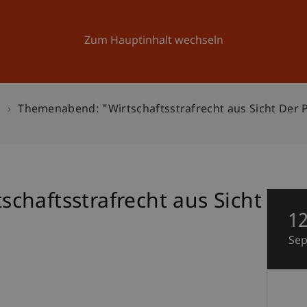
Forschung
Universität
Aktuelles
Zum Hauptinhalt wechseln
n
Themenabend: "Wirtschaftsstrafrecht aus Sicht Der P
chaftsstrafrecht aus Sicht
1
Se