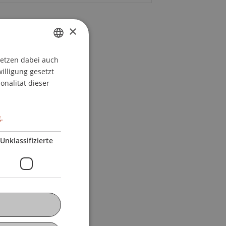
×
setzen dabei auch
GERMAN
willigung gesetzt
ENGLISH
onalität dieser
.
Unklassifizierte