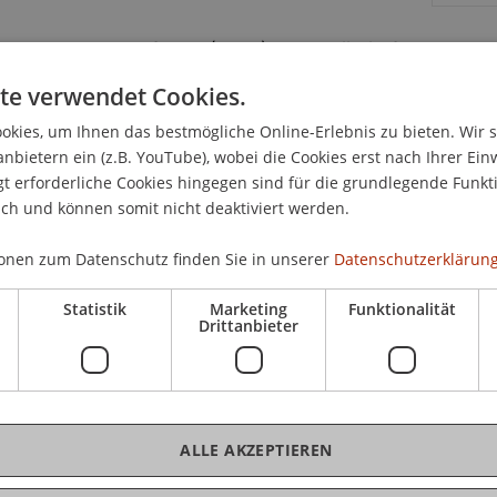
cutive Master of Laws (LL.M.) im Gesellschafts-,
 Sie herzlich zu einem Themenabend an die
te verwendet Cookies.
kies, um Ihnen das bestmögliche Online-Erlebnis zu bieten. Wir 
anbietern ein (z.B. YouTube), wobei die Cookies erst nach Ihrer Ein
sanwältin Dr. Christine Brucker
als
 erforderliche Cookies hingegen sind für die grundlegende Funkti
bereit erklärt, zum
Thema "Wirtschaftsstrafrecht
ich und können somit nicht deaktiviert werden.
 Vortrag wird eine kurze Einführung in das
aktuelle Entscheidungen der liechtensteinischen
onen zum Datenschutz finden Sie in unserer
Datenschutzerklärung
Statistik
Marketing
Funktionalität
Drittanbieter
tag, den 12.09.2013
statt.
inem Aperitif vor dem Hörsaal Marée (H5,
 Christine Brucker. Im Anschluss lassen wir den
ngen und freuen uns auf spannende Begegnungen
ALLE AKZEPTIEREN