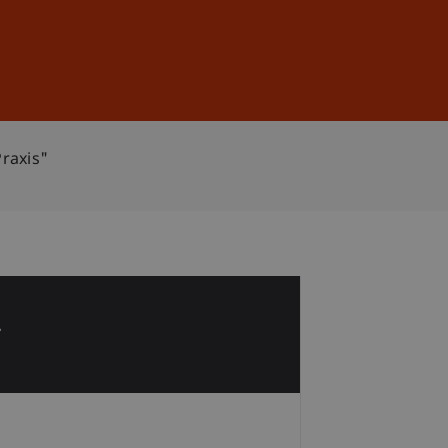
Anmelden
DE
EN
raxis"
2
p