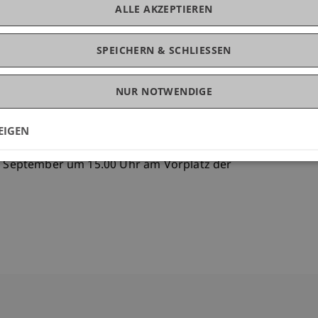
an uns Produktionshallen, Lagerplätze und
ALLE AKZEPTIEREN
irmen ihrerseits konnten den angehenden
t des Bauens näherbringen - eine wichtige
SPEICHERN & SCHLIESSEN
nd Entwerfen im Studienalltag. Auf Grund des
Firmen hat die Praxiswoche zu Semesterstart seit
NUR NOTWENDIGE
en Architektur-Studienbeginnern.
enden sind für die interessierte Öffentlichkeit
EIGEN
ität Liechtenstein zu sehen, und die öffentliche
6. September um 15.00 Uhr am Vorplatz der