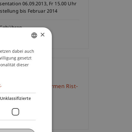
sentation 06.09.2013, Fr 15.00 Uhr
stellung bis Februar 2014
Gebühren
×
ritt frei.
setzen dabei auch
GERMAN
willigung gesetzt
ENGLISH
onalität dieser
ontakt
.
l.-Ing. Dr. techn. Carmen Rist-
adelmann
Unklassifizierte
+423 265 11 25
E-Mail