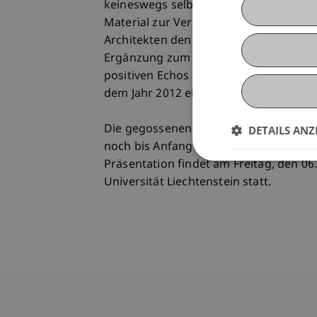
keineswegs selbstverständlich, dass m
Material zur Verfügung stellt." Die F
Architekten den handwerklichen Aspek
Ergänzung zum theoretischen Planen u
positiven Echos der Studierenden und 
dem Jahr 2012 einen festen Platz bei d
Die gegossenen Sitzobjekte der Studier
DETAILS ANZ
noch bis Anfang Februar in der Univers
Präsentation findet am Freitag, den 0
Universität Liechtenstein statt.