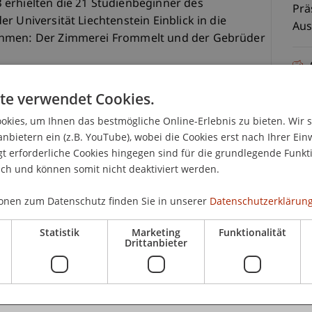
erhielten die 21 Studienbeginner des
Prä
r Universität Liechtenstein Einblick in die
Aus
ehmen: Der Zimmerei Frommelt und der Gebrüder
Eint
ionsstätten der Zimmerei Frommelt ging es zu
te verwendet Cookies.
k. Die Studierenden fertigten nach eigenen Ideen
kies, um Ihnen das bestmögliche Online-Erlebnis zu bieten. Wir 
r ihre Sitzobjekte an. Diese Schalungen wurden
anbietern ein (z.B. YouTube), wobei die Cookies erst nach Ihrer Ein
ti in einem zweiten Schritt mit Beton
 erforderliche Cookies hingegen sind für die grundlegende Funkti
er Leitung von Heiko Büchel von den Gebrüdern
K
ich und können somit nicht deaktiviert werden.
 wie man Beton von Hand mischt und mit
htigten sie mit Meinrad Signer eine
onen zum Datenschutz finden Sie in unserer
Datenschutzerklärung
Dip
Zentrum von Vaduz und lernten die
St
le kennen.
Statistik
Marketing
Funktionalität
Drittanbieter
haft
t und Kaspar Hilti starke Kooperationspartner aus
 Modulleiterin Carmen Rist-Stadelmann. Es ist