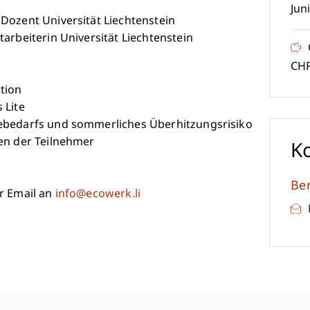
Jun
Dozent Universität Liechtenstein
arbeiterin Universität Liechtenstein
CHF
tion
 Lite
ebedarfs und sommerliches Überhitzungsrisiko
en der Teilnehmer
K
Be
r Email an
info@ecowerk.li