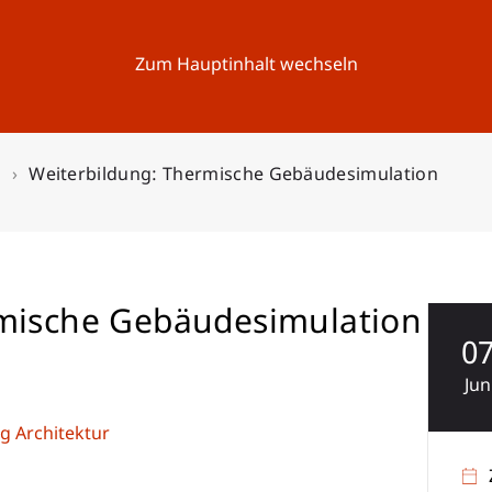
Forschung
Universität
Aktuelles
Zum Hauptinhalt wechseln
n
Weiterbildung: Thermische Gebäudesimulation
rmische Gebäudesimulation
0
Jun
g Architektur