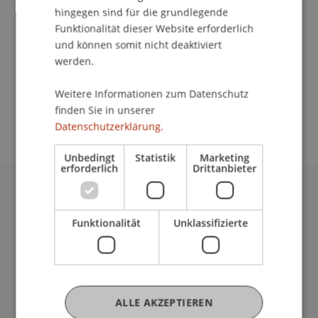
Kommunikation und Marketing
hingegen sind für die grundlegende
Funktionalität dieser Website erforderlich
Graf Zeppelin-Haus, Friedrichshafen
und können somit nicht deaktiviert
Erneut dürfen wir wieder mit dabei sein in
werden.
Friedrichshafen. Wir informieren über die beiden
Bachelorstudiengänge Architektur und
Weitere Informationen zum Datenschutz
Betriebswirtschaftslehre.
finden Sie in unserer
Datenschutzerklärung.
Unbedingt
Statistik
Marketing
erforderlich
Drittanbieter
Universität Liechtenstein
Fürst-Franz-Josef-Strasse
Funktionalität
Unklassifizierte
9490 Vaduz
Liechtenstein
T +423 265 11 11
info@uni.li
ALLE AKZEPTIEREN
Fußzeile Rechtliche Hinweise
Rechtssammlung