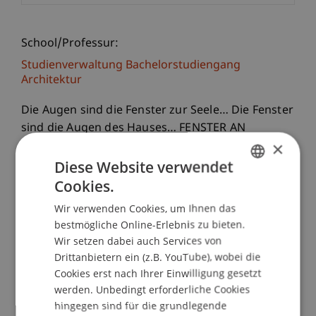
School/Professur:
Studienverwaltung Bachelorstudiengang
Architektur
Die Augen sind die Fenster zur Seele… Die Fenster
sind die Augen des Hauses… FENSTER AN
×
FENSTER ist eine Bildungsveranstaltung der
Universität Liechtenstein mit den Studierenden
Diese Website verwendet
des Instituts für Architektur und
Cookies.
GERMAN
Raumentwicklung gemeinsam mit dem «Forum
Wir verwenden Cookies, um Ihnen das
ENGLISH
Werdenberg». Die Studierenden erarbeiten rund
bestmögliche Online-Erlebnis zu bieten.
um das Thema «Fenster» im und um das Schloss
Wir setzen dabei auch Services von
Werdenberg, im Städtli und um den See
Drittanbietern ein (z.B. YouTube), wobei die
installative Werke, sie gestalten Modellskizzen,
Cookies erst nach Ihrer Einwilligung gesetzt
setzen sich zeichnerisch und dokumentierend mit
werden. Unbedingt erforderliche Cookies
dem Thema auseinander und bauen dazu eine
hingegen sind für die grundlegende