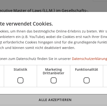
utive Master of Laws (LL.M.) im Gesellschafts-,
 Sie herzlich zu einem Themenabend an die
te verwendet Cookies.
kies, um Ihnen das bestmögliche Online-Erlebnis zu bieten. Wir 
nt
als Geschäftsleiter der FMA Liechtenstein bereit
anbietern ein (z.B. YouTube), wobei die Cookies erst nach Ihrer Ein
lungen in der Finanzmarktaufsicht"
zu
 erforderliche Cookies hingegen sind für die grundlegende Funkti
bsolvent des LL.M.-Programms 2010-2012. Sein
ich und können somit nicht deaktiviert werden.
r Finanzmarktaufsicht umfassen sowie aktuelle
n und u.a. die 4. Geldwäsche-Richtlinie sowie das
onen zum Datenschutz finden Sie in unserer
Datenschutzerklärung
von Liechtenstein beleuchten.
Statistik
Marketing
Funktionalität
Drittanbieter
tag, den 13.06.2013
statt.
inem Aperitif vor dem Hörsaal Marée (H5,
 Patrick Bont. Im Anschluss lassen wir den
ALLE AKZEPTIEREN
ngen und freuen uns auf spannende Begegnungen