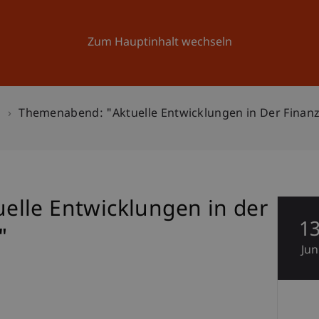
Forschung
Universität
Aktuelles
Zum Hauptinhalt wechseln
n
Themenabend: "Aktuelle Entwicklungen in Der Finan
lle Entwicklungen in der
1
"
Jun