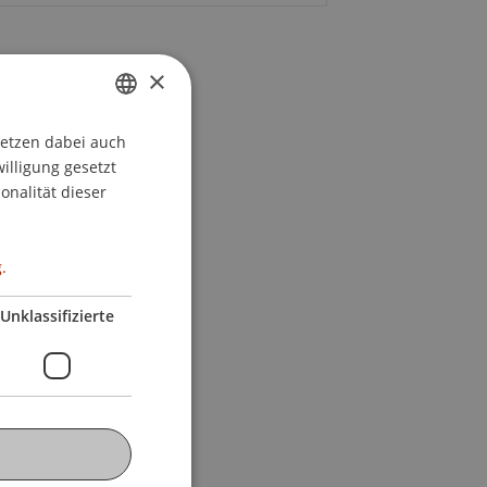
×
setzen dabei auch
GERMAN
willigung gesetzt
ENGLISH
onalität dieser
.
Unklassifizierte