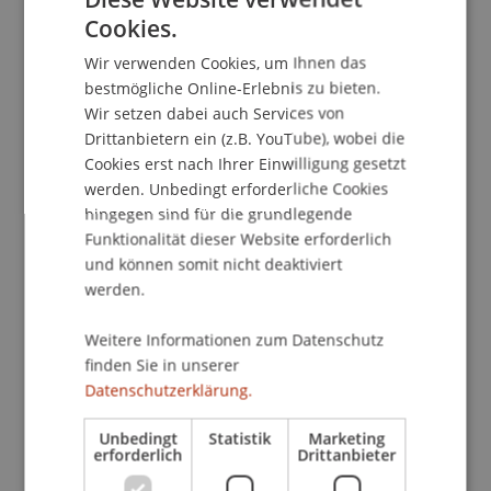
Cookies.
GERMAN
Wir verwenden Cookies, um Ihnen das
School/Professur:
ENGLISH
bestmögliche Online-Erlebnis zu bieten.
Studienverwaltung Bachelorstudiengang
Wir setzen dabei auch Services von
Architektur
Drittanbietern ein (z.B. YouTube), wobei die
Cookies erst nach Ihrer Einwilligung gesetzt
Kursleitung
werden. Unbedingt erforderliche Cookies
Christoph Ospelt, Dipl.-Natw., SM MIT,
hingegen sind für die grundlegende
Lehrbeauftragter an der Universität Liechtenstein
Funktionalität dieser Website erforderlich
und können somit nicht deaktiviert
Lernergebnisse
werden.
1. Grundlagen und Kennwerte
2. Einschulung in das Programm Minergie ECO
Weitere Informationen zum Datenschutz
3. Berechnung von versch. Varianten der
finden Sie in unserer
Datenschutzerklärung.
Ausführungen von Baukonstruktionen
4. Anwendung an individuellen Projekten der
Unbedingt
Statistik
Marketing
Teilnehmer
erforderlich
Drittanbieter