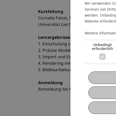
Wir verwenden Coo
Services von Dritt
Kursleitung
werden. Unbedingt
Cornelia Faisst, Mag. arch., Wissensch
Website erforderl
Universität Liechtenstein
Weitere Informati
Lernergebnisse
1. Einschulung in das 3D Programm R
Unbedingt
erforderlich
2. Präzise Modellierung, Objektbearbe
3. Import und Export von 3D-Modellen
4. Rendering mit dem V-Ray Plug-In
5. Bildbearbeitung mit Adobe Photosh
Anmeldung
Anmeldung bis Montag, 6. Mai 2013 pe