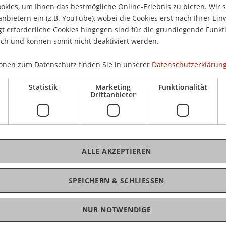
kies, um Ihnen das bestmögliche Online-Erlebnis zu bieten. Wir 
10.
anbietern ein (z.B. YouTube), wobei die Cookies erst nach Ihrer Ein
17.
 erforderliche Cookies hingegen sind für die grundlegende Funkti
24.
aftliche Mitarbeiterin und Lehrbeauftragte an der
ich und können somit nicht deaktiviert werden.
onen zum Datenschutz finden Sie in unserer
Datenschutzerklärung
CHF
hinoceros
Statistik
Marketing
Funktionalität
Drittanbieter
itung
K
op
ALLE AKZEPTIEREN
Bms
r Email an
info@ecowerk.li
SPEICHERN & SCHLIESSEN
NUR NOTWENDIGE