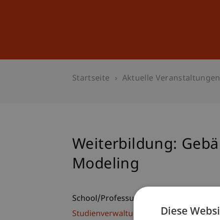
Studium
Weiterbildung
Startseite
Aktuelle Veranstaltunge
Weiterbildung: Gebä
Modeling
School/Professur:
Diese Websi
Studienverwaltung Bachelorstudiengan