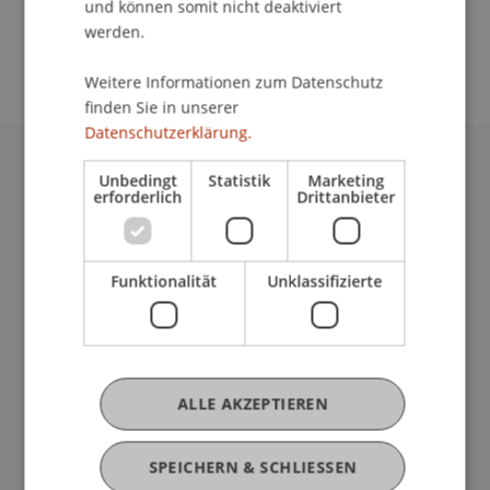
und können somit nicht deaktiviert
School/Professur:
werden.
An-Institut KMU Zentrum
Weitere Informationen zum Datenschutz
finden Sie in unserer
Datenschutzerklärung.
Unbedingt
Statistik
Marketing
Universität Liechtenstein
erforderlich
Drittanbieter
Fürst-Franz-Josef-Strasse
9490 Vaduz
Liechtenstein
Funktionalität
Unklassifizierte
T +423 265 11 11
info@uni.li
Fußzeile Rechtliche Hinweise
Rechtssammlung
Datenschutzerklärung
Disclaimer
ALLE AKZEPTIEREN
Impressum
Fußzeile Subdomain-Verzeichnis
my.uni.li
SPEICHERN & SCHLIESSEN
Blog