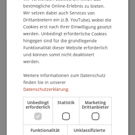
ENGLISH
bestmögliche Online-Erlebnis zu bieten.
School/Professur:
Wir setzen dabei auch Services von
Drittanbietern ein (z.B. YouTube), wobei die
Institut für Finanzdienstleistungen
Cookies erst nach Ihrer Einwilligung gesetzt
Am
Donnerstag, den 11.04.2013
wird
Dr. Ernst J.
werden. Unbedingt erforderliche Cookies
hingegen sind für die grundlegende
Walch , MCJ
, Rechtsanwalt und ehemaliger
Funktionalität dieser Website erforderlich
Aussenminister des Fürstentums Liechtensteins
und können somit nicht deaktiviert
an der Universität zum Thema
Das
werden.
liechtensteinische Trustrecht aus der Sicht der
Praxis"
sprechen.
Weitere Informationen zum Datenschutz
finden Sie in unserer
Dazu möchten wir alle Interessenten herzlich
Datenschutzerklärung.
einladen
. Im Anschluss an das Gespräch freuen
wir uns auf ein gemütliches Beisammensein bei
Unbedingt
Statistik
Marketing
erforderlich
Drittanbieter
einem kleinen Imbiss, und auf spannende
Begegnungen und Diskussionen.
Funktionalität
Unklassifizierte