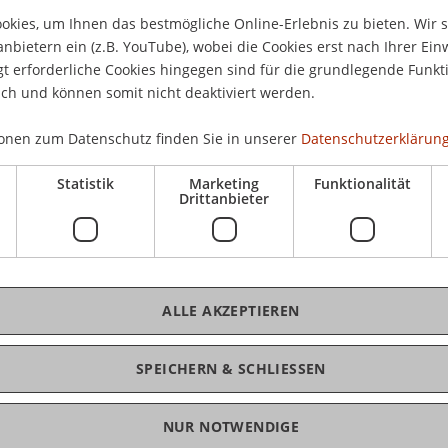
ze gefällig?
Eint
kies, um Ihnen das bestmögliche Online-Erlebnis zu bieten. Wir 
anbietern ein (z.B. YouTube), wobei die Cookies erst nach Ihrer Ein
nstein wird zur Ideenwerkstatt. Hier lassen die
 erforderliche Cookies hingegen sind für die grundlegende Funkti
xperimentieren mit verschiedenen Materialien,
ich und können somit nicht deaktiviert werden.
 schaffen innovative Dinge.
onen zum Datenschutz finden Sie in unserer
Datenschutzerklärung
achine» von Edward de Bono lieferte die
Statistik
Marketing
Funktionalität
Drittanbieter
Gabriele Hojas, Wissenschaftliche Mitarbeiterin
reneurship, und Claudia Mehl, Studentische
.
ALLE AKZEPTIEREN
ür zwei Wochen im Foyer
dern sein.
SPEICHERN & SCHLIESSEN
NUR NOTWENDIGE