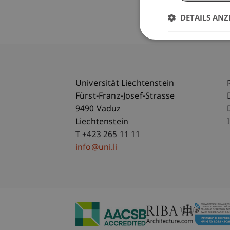
DETAILS ANZ
Universität Liechtenstein
Fürst-Franz-Josef-Strasse
9490 Vaduz
Liechtenstein
T +423 265 11 11
info@uni.li