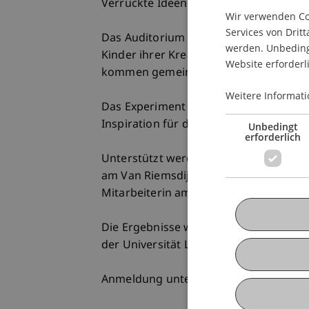
Verrückte Ideen und geniale Geistesblit
Wir verwenden Coo
Services von Dritt
Das Auditorium der Universität Liechte
werden. Unbedingt
Kinder ihrer Kreativität freien Lauf, e
Website erforderl
kommen gemeinsam auf neue Ideen und
Weitere Informati
Das Experiment «The Dog-Exercising M
Inspiration für diesen Nachmittag.
Unbedingt
erforderlich
Unterstützt werden sie dabei von Mag. 
am Van Riemsdijk-Lehrstuhl für Entrep
Mitarbeiterin am Lehrstuhl für Finance
Die Ergebnisse werden im Anschluss f
der Universität Liechtenstein zu bewun
Anmeldung unter www.kinder-uni.li