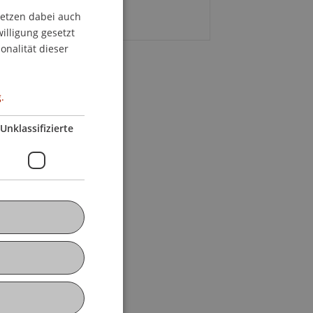
ritt frei.
setzen dabei auch
GERMAN
willigung gesetzt
ENGLISH
onalität dieser
.
Unklassifizierte