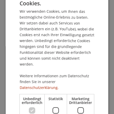
Finanzdienstleistungsrechts zum Zivilrecht
Cookies.
GERMAN
> Folgen aus u.a. der Rechtssache (EFTA
Wir verwenden Cookies, um Ihnen das
ENGLISH
Gerichtshof) E-11/12-28 für die Beratungs- und
bestmögliche Online-Erlebnis zu bieten.
Strukturierungspraxis
Wir setzen dabei auch Services von
Drittanbietern ein (z.B. YouTube), wobei die
Das Verhältnis des Europäischen
Cookies erst nach Ihrer Einwilligung gesetzt
Finanzdienstleistungsrechts zum Zivilrecht ist
werden. Unbedingt erforderliche Cookies
weithin ungeklärt. In der vor dem EFTA-
hingegen sind für die grundlegende
Gerichtshof anhängigen Rechtssache E-11/12
Funktionalität dieser Website erforderlich
und können somit nicht deaktiviert
wird diese Frage u.a. als Vorfrage eines
werden.
Ersatzanspruchs eines geschädigten
Versicherungsnehmers gegen ein
Weitere Informationen zum Datenschutz
Versicherungsunternehmen thematisiert. Die
finden Sie in unserer
Konsequenzen der Entscheidung gehen jedoch
Datenschutzerklärung.
weit über das Versicherungsrecht hinaus und
betreffen die Gestaltung von
Unbedingt
Statistik
Marketing
erforderlich
Drittanbieter
Vermögensverwaltungs-, Vertriebs- und
Versicherungsverträgen, mithin das gesamte