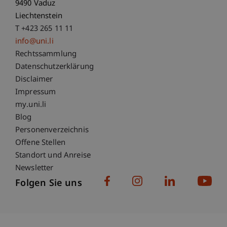
9490 Vaduz
Liechtenstein
T +423 265 11 11
info@uni.li
Fußzeile Rechtliche Hinweise
Rechtssammlung
Datenschutzerklärung
Disclaimer
Impressum
Fußzeile Subdomain-Verzeichnis
my.uni.li
Blog
Personenverzeichnis
Offene Stellen
Standort und Anreise
Newsletter
Folgen Sie uns