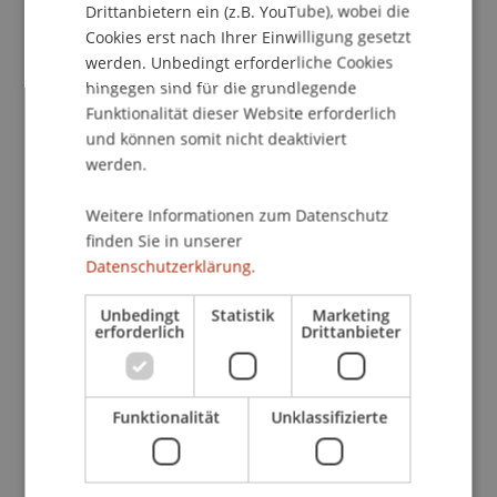
Drittanbietern ein (z.B. YouTube), wobei die
Finanzkrise der letzten Jahre unter anderem mit
Cookies erst nach Ihrer Einwilligung gesetzt
einer "Transparenzoffensive" reagiert. Nach ihren
werden. Unbedingt erforderliche Cookies
Vorschlägen für eine neue Richtlinie über die
hingegen sind für die grundlegende
Versicherungsvermittlung ("IMDII") und für eine
Funktionalität dieser Website erforderlich
Verordnung über Basisinformationsblätter für
und können somit nicht deaktiviert
Anlageprodukte ("PRIPS"), die auch den
werden.
Direktvertrieb von sogenannten
Weitere Informationen zum Datenschutz
"Versicherungsanlage-
finden Sie in unserer
produkten" regeln, treffen
Datenschutzerklärung.
Versicherungsunternehmen und ihre Vermittler
verschärfte Informationspflichten.
Unbedingt
Statistik
Marketing
erforderlich
Drittanbieter
Dabei geht es ganz wesentlich um zwei Aspekte:
Zum einen werden dem Anleger
"Basisinformationen" geboten, die ihm einen
Funktionalität
Unklassifizierte
Vergleich des Versicherungsanlageprodukts mit
anderen Anlageprodukten ermöglichen sollen.