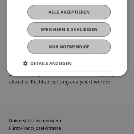
Zum anderen sollen die Informations- und
Beratungspflichten bei
ALLE AKZEPTIEREN
Versicherungsanlageprodukten zusehends den
Grundsätzen folgen, die für Kapitalanlagen
SPEICHERN & SCHLIESSEN
entwickelt worden sind (Stichworte: "know your
customer" und "anlegergerechte Beratung").
NUR NOTWENDIGE
Diese europarechtlichen Entwicklungen sollen vor
dem Hintergrund des geltenden
DETAILS ANZEIGEN
liechtensteinischen und internationalen
Versicherungsrechts unter Berücksichtigung
aktueller Rechtsprechung analysiert werden.
Universität Liechtenstein
Fürst-Franz-Josef-Strasse