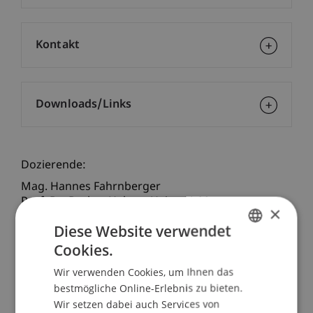
Kontakt
Downloads/Links
Dozierende:
Mag. Hannes Fahrnberger
Prof. Dr. Dr. h.c. Helmut
Heiss
LL.M.
×
RA'in Dr. Ulrike
Mönnich
LL.M.
Diese Website verwendet
Caroline Voigt
Cookies.
GERMAN
School/Professur:
Wir verwenden Cookies, um Ihnen das
ENGLISH
Institut für Finanzdienstleistungen
bestmögliche Online-Erlebnis zu bieten.
Wir setzen dabei auch Services von
Die Europäische Kommission hat auf die