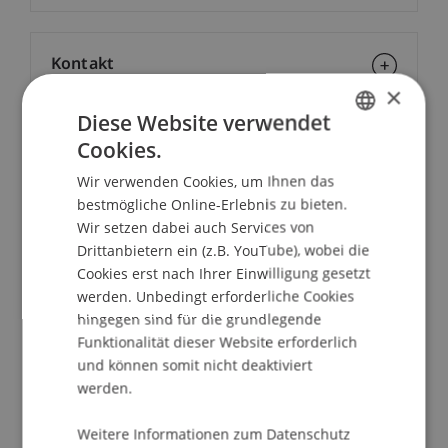
Kontakt
×
Diese Website verwendet
Cookies.
Downloads/Links
GERMAN
Wir verwenden Cookies, um Ihnen das
ENGLISH
bestmögliche Online-Erlebnis zu bieten.
Wir setzen dabei auch Services von
Dozierende:
Drittanbietern ein (z.B. YouTube), wobei die
Dr. Gert Delle-Karth
Cookies erst nach Ihrer Einwilligung gesetzt
Univ.-Prof. Dr. Georg E.
Kodek
LL.M.
werden. Unbedingt erforderliche Cookies
hingegen sind für die grundlegende
School/Professur:
Funktionalität dieser Website erforderlich
Institut für Finanzdienstleistungen
und können somit nicht deaktiviert
werden.
Im Zusammenhang mit dem derzeit
stattfindenden Generationenwechsel bei vielen
Weitere Informationen zum Datenschutz