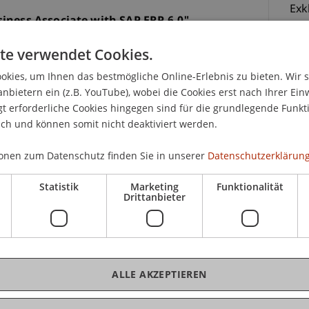
Exk
siness Associate with SAP ERP 6.0".
Mo 
09.
te verwendet Cookies.
erten Studenten der Universität Liechtenstein, der
Anm
äten/Fachhochschulen belegt werden.
kies, um Ihnen das bestmögliche Online-Erlebnis zu bieten. Wir 
anbietern ein (z.B. YouTube), wobei die Cookies erst nach Ihrer Ein
iche theoretischen Grundlagen des Enterprise
 erforderliche Cookies hingegen sind für die grundlegende Funkti
-St
ich und können somit nicht deaktiviert werden.
nehmenssoftware SAP ERP vermittelt. Das
Lie
Kurses anhand von Fallstudien praxisorientiert
(in
onen zum Datenschutz finden Sie in unserer
Datenschutzerklärung
ung -als Abschluss des Kurses - wird durch die SAP
Zer
eichem Bestehen zu dem offiziellen, in der
Statistik
Marketing
Funktionalität
-Ga
Drittanbieter
Hoc
(90
SAP ERP 6.0
Gas
ALLE AKZEPTIEREN
 der Universität Liechtenstein statt und wird als
Fragen basierende Wissensprüfung durchgeführt.