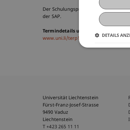
Der Schulungspreis beinhaltet die Sch
der SAP.
Termindetails und weiterführende I
DETAILS ANZ
www.uni.li/terp10
Universität Liechtenstein
Fürst-Franz-Josef-Strasse
9490 Vaduz
Liechtenstein
T +423 265 11 11