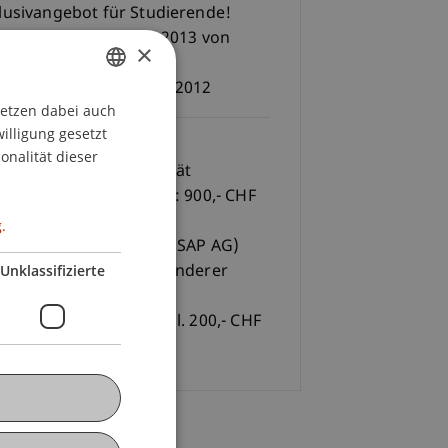
lusivangebot für Studierende!
04.02.2013 - Fr 15.02.2013 von
×
00 - 16.30 Uhr
eldeschluss: So 16.12.2012
setzen dabei auch
GERMAN
willigung gesetzt
Gebühren
ENGLISH
onalität dieser
udierende der Universität
chtenstein und der FHV: 900,- CHF
kl. Kursunterlagen und
.
tifizierungsgebühr der SAP AG)
Unklassifizierte
sthörer (Studierende anderer
hschulen): 1.100,- CHF
0,- CHF Kursgebühr zzgl. 200,- CHF
thörerbeitrag)