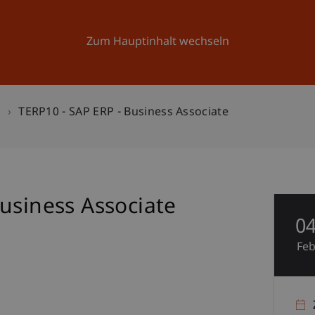
Forschung
Universität
Aktuelles
Zum Hauptinhalt wechseln
n
TERP10 - SAP ERP - Business Associate
usiness Associate
0
Fe