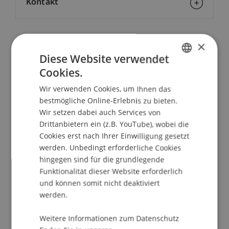
Kontakt
×
School/Professur:
Diese Website verwendet
Lehrstuhl für Technologie und Entrepreneurship
Cookies.
GERMAN
Kleine und mittlere Unternehmen sehen sich
Wir verwenden Cookies, um Ihnen das
ENGLISH
aktuell mit veränderten Rahmenbedingungen im
bestmögliche Online-Erlebnis zu bieten.
internationalen Warenverkehr konfrontiert. Seit
Wir setzen dabei auch Services von
Beginn des Jahres ist das EDV-Obligatorium in
Drittanbietern ein (z.B. YouTube), wobei die
Kraft. Damit nimmt die Eidgenössische
Cookies erst nach Ihrer Einwilligung gesetzt
werden. Unbedingt erforderliche Cookies
Zollverwaltung keine Einfuhr- und Ausfuhrzoll-
hingegen sind für die grundlegende
anmeldungen in Papierform mehr an. Die
Funktionalität dieser Website erforderlich
Abwicklung erfolgt entweder durch einen
und können somit nicht deaktiviert
Spediteur oder mittels der e-dec Webplattform.
werden.
Diese Situation bietet erhebliches Potential für
Prozess- und Kostenoptimierungen.
Weitere Informationen zum Datenschutz
Basierend auf dieser Situation bietet das KMU