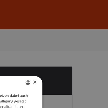
Anmelden
DE
EN
2
×
setzen dabei auch
GERMAN
willigung gesetzt
ENGLISH
onalität dieser