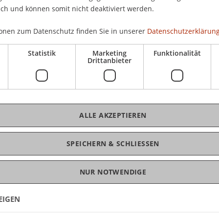
ich und können somit nicht deaktiviert werden.
onen zum Datenschutz finden Sie in unserer
Datenschutzerklärung
Statistik
Marketing
Funktionalität
Drittanbieter
hr statt.
zum Lernprogramm des Businessplan Wettbwerbs.
Grundwissen rund um den Businessplan vermittelt:
rnehmerteam, Markt und Konkurrenz, Marketing
ALLE AKZEPTIEREN
SPEICHERN & SCHLIESSEN
NUR NOTWENDIGE
EIGEN