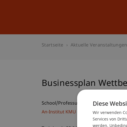
Studium
Weiterbildung
Startseite
Aktuelle Veranstaltunge
Businessplan Wettbe
Diese Websi
School/Professur:
An-Institut KMU Zentrum
Wir verwenden Coo
Services von Dritt
werden. Unbedingt