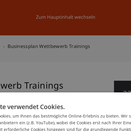
Forschung
Universität
Aktuelles
Zum Hauptinhalt wechseln
n
Businessplan Wettbewerb Trainings
werb Trainings
2
Jan
te verwendet Cookies.
kies, um Ihnen das bestmögliche Online-Erlebnis zu bieten. Wir 
anbietern ein (z.B. YouTube), wobei die Cookies erst nach Ihrer Ein
 erforderliche Cookies hingegen sind für die grundlegende Funkti