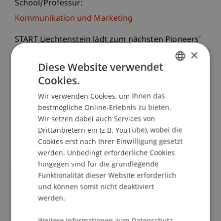
School/Professur:
Kommunikation und Marketing
START Liechtenstein lädt zum nächsten Pioneers´
×
Club in der Universität Liechtenstein ein. Das
Thema wird dieses Mal Sportliche Geschäftsideen
Diese Website verwendet
sein. Hierfür dürfen wir Daniel Zech
Cookies.
GERMAN
(Ländlekicker) und Jürgen Lämmermann
Wir verwenden Cookies, um Ihnen das
ENGLISH
(Bodystreet) begrüssen. Beide werden uns
bestmögliche Online-Erlebnis zu bieten.
Interessante Informationen zum Thema
Wir setzen dabei auch Services von
Sportliche Geschäftsideen geben und wieso es
Drittanbietern ein (z.B. YouTube), wobei die
sich lohnt sich selbstständig zu machen. Wie
Cookies erst nach Ihrer Einwilligung gesetzt
gewohnt bieten wir auch wieder eine
werden. Unbedingt erforderliche Cookies
Paneldiskussion an und auch weitere
hingegen sind für die grundlegende
Funktionalität dieser Website erforderlich
Austauschmöglichkeiten beim anschliessenden
und können somit nicht deaktiviert
Aperó.
werden.
Im Pioneers' Club berichten Unternehmer und
Weitere Informationen zum Datenschutz