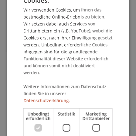
Cookies.
GERMAN
Wir verwenden Cookies, um Ihnen das
ENGLISH
bestmögliche Online-Erlebnis zu bieten.
School/Professur:
Wir setzen dabei auch Services von
Studienverwaltung Bachelorstudiengang
Drittanbietern ein (z.B. YouTube), wobei die
Architektur
Cookies erst nach Ihrer Einwilligung gesetzt
werden. Unbedingt erforderliche Cookies
Architektur Zwischenpräsentation der Bachelor-
hingegen sind für die grundlegende
und Masterstudios des Instituts für Architektur
Funktionalität dieser Website erforderlich
und Raumentwicklung der Universität
und können somit nicht deaktiviert
Liechtenstein.
werden.
An Zwischenpräsentation wird der Stand der
Weitere Informationen zum Datenschutz
Arbeiten präsentiert. Externe Gastkritiker
finden Sie in unserer
Datenschutzerklärung.
begleiten die Entwurfsstudios und erteilen den
Studierenden zusammen mit den
Unbedingt
Statistik
Marketing
Hochschullehrenden individuelle Bewertungen.
erforderlich
Drittanbieter