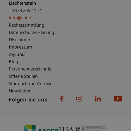
Liechtenstein
T +423 265 11 11
info@uni.li
Fußzeile Rechtliche Hinweise
Rechtssammlung
Datenschutzerklärung
Disclaimer
Impressum
Fußzeile Subdomain-Verzeichnis
my.uni.li
Blog
Personenverzeichnis
Offene Stellen
Standort und Anreise
Newsletter
Folgen Sie uns