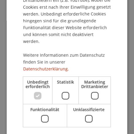
Drittanbietern ein (z.B. YouTube), wobei die
diskutieren.
Cookies erst nach Ihrer Einwilligung gesetzt
werden. Unbedingt erforderliche Cookies
Programm:
hingegen sind für die grundlegende
Begrüssung und Einführung, Hans-Martin
Funktionalität dieser Website erforderlich
Neumann
und können somit nicht deaktiviert
Parkraumbewirtschaftung der Universität -
werden.
Hintergründe und Stand der Entwicklung,
Markus Graf
Weitere Informationen zum Datenschutz
finden Sie in unserer
Expertenreferate:
Datenschutzerklärung.
Betriebliches Mobilitätsmanagement -
Unbedingt
Statistik
Marketing
Grundlagen und Erfahrungen, Georg Sele
erforderlich
Drittanbieter
(Verkehrsclub Liechtenstein, VCL)
Mobilitätsmanagement - Status in
Liechtenstein, René Kaufmann (TBA:
Funktionalität
Unklassifizierte
Mobilitätsmanagement/ Langsamverkehr)
Die lokale Situation - Universität und Umfeld,
Roger Meier (Gemeinde Vaduz)