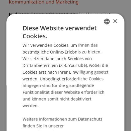
Kommunikation und Marketing
In diesen Tagen schliessen an der Universität
×
Liechtenstein rund 130 Studierende ihr Bachelor-,
Diese Website verwendet
Master- oder Doktoratsstudium ab. Rektor Klaus
Cookies.
Näscher und der Vorsitzende des Senats Prof.
GERMAN
Peter Droege werden an die Absolventinnen und
Wir verwenden Cookies, um Ihnen das
ENGLISH
Absolventen die akademischen Grade in den
bestmögliche Online-Erlebnis zu bieten.
Wir setzen dabei auch Services von
Bereichen Architektur und
Drittanbietern ein (z.B. YouTube), wobei die
Wirtschaftswissenschaften überreichen.
Cookies erst nach Ihrer Einwilligung gesetzt
Zum zweitem Mal wird an der Universität
werden. Unbedingt erforderliche Cookies
Liechtenstein auch die Doktorwürde verliehen.
hingegen sind für die grundlegende
Funktionalität dieser Website erforderlich
Gerne laden wir Sie für die Berichterstattung ein
und können somit nicht deaktiviert
zur Diplomfeier am Freitag, den 26. Oktober um
werden.
17 Uhr in die Mehrzweckhalle der Universität
Liechtenstein, Vaduz.
Weitere Informationen zum Datenschutz
finden Sie in unserer