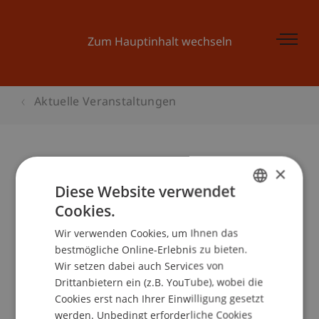
Zum Hauptinhalt wechseln
Aktuelle Veranstaltungen
×
Praxiskurs energieeffizientes
Diese Website verwendet
Bauen: Aufbaumodul
Cookies.
GERMAN
Nichtwohnbau
Wir verwenden Cookies, um Ihnen das
ENGLISH
bestmögliche Online-Erlebnis zu bieten.
Wir setzen dabei auch Services von
Drittanbietern ein (z.B. YouTube), wobei die
Veranstaltungsdetails
Cookies erst nach Ihrer Einwilligung gesetzt
werden. Unbedingt erforderliche Cookies