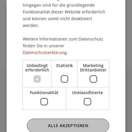
hingegen sind für die grundlegende
Kontakt
Funktionalität dieser Website erforderlich
und können somit nicht deaktiviert
werden.
School/Professur:
Weitere Informationen zum Datenschutz
Institut für Architektur und Raumentwicklung
finden Sie in unserer
Datenschutzerklärung.
Unbedingt
Statistik
Marketing
erforderlich
Drittanbieter
Universität Liechtenstein
Fürst-Franz-Josef-Strasse
Funktionalität
Unklassifizierte
9490 Vaduz
Liechtenstein
T +423 265 11 11
info@uni.li
ALLE AKZEPTIEREN
Fußzeile Rechtliche Hinweise
Rechtssammlung