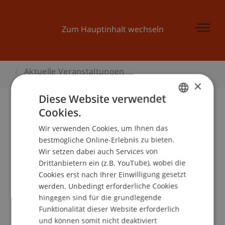
Zum Hauptinhalt wechseln
Aktuelle Veranstaltungen
×
Diese Website verwendet
Cookies.
GERMAN
Kinder-Uni:Was darf ich?
Wir verwenden Cookies, um Ihnen das
ENGLISH
bestmögliche Online-Erlebnis zu bieten.
Wir setzen dabei auch Services von
Drittanbietern ein (z.B. YouTube), wobei die
Veranstaltungsdetails
Cookies erst nach Ihrer Einwilligung gesetzt
werden. Unbedingt erforderliche Cookies
hingegen sind für die grundlegende
Funktionalität dieser Website erforderlich
School/Professur:
und können somit nicht deaktiviert