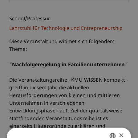
School/Professur:
Lehrstuhl für Technologie und Entrepreneurship
Diese Veranstaltung widmet sich folgendem
Thema:
"Nachfolgeregelung in Familienunternehmen"
Die Veranstaltungsreihe - KMU WISSEN kompakt -
greift in diesem Jahr die aktuellen
Herausforderungen von kleinen und mittleren
Unternehmen in verschiedenen
Entwicklungsphasen auf. Ziel der quartalsweise
stattfindenden Veranstaltungsreihe ist es,
einerseits Hintergründe zu erklären und
×
andererseits konkrete Lösungsvorschläge