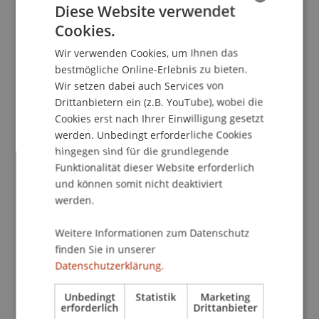
Diese Website verwendet
aufzuzeigen. Unternehmerinnen und
Unternehmer aus der Region werden dadurch in
Cookies.
GERMAN
ihrer täglichen Arbeit aktiv unterstützt. Die
Wir verwenden Cookies, um Ihnen das
ENGLISH
aktuelle Veranstaltung beschäftigt sich mit dem
bestmögliche Online-Erlebnis zu bieten.
Thema "Nachfolgeregelung in
Wir setzen dabei auch Services von
Familienunternehmen".
Drittanbietern ein (z.B. YouTube), wobei die
Cookies erst nach Ihrer Einwilligung gesetzt
Im ersten Teil erörtert
Prof. Sascha Kraus
,
werden. Unbedingt erforderliche Cookies
hingegen sind für die grundlegende
designierter Leiter des Kompetenzzentrums
Funktionalität dieser Website erforderlich
für Familienunternehmen am Institut für
und können somit nicht deaktiviert
Entrepreneurship der Universität
werden.
Liechtenstein, die Bedeutung von
Familienunternehmen im Allgemeinen und
Weitere Informationen zum Datenschutz
zeigt Methoden auf, wie die
finden Sie in unserer
Nachfolgeregelung effizient angegangen
Datenschutzerklärung.
werden kann. Basierend auf einer
wissenschaftlichen Herangehensweise wird ein
Unbedingt
Statistik
Marketing
erforderlich
Drittanbieter
Bogen zu praktischen Ansätzen gespannt.