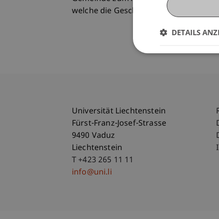
welche die Geschichte des jeweiligen S
DETAILS ANZ
Universität Liechtenstein
Fürst-Franz-Josef-Strasse
9490 Vaduz
Liechtenstein
T +423 265 11 11
info@uni.li