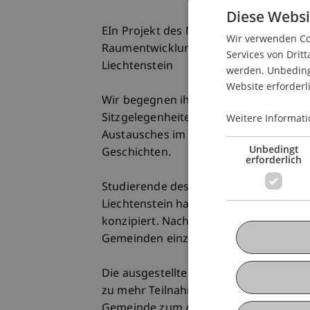
Diese Websi
EIn Projekt des Master Entwurfstudios 
Wir verwenden Coo
Raumentwicklung Universität Liechte
Services von Dritt
Liechtenstein
werden. Unbedingt
Website erforderl
Wir begegnen ihnen überall, doch meist
Sitzgelegenheiten wie zum Beispiel Bän
Weitere Informati
Austausches im öffentlichen Raum. Glei
Unbedingt
Geschichten.
erforderlich
Studierende des Institutes für Archit
Liechtenstein haben nun mit Hilfe vo
konzipiert. Nach einer Analyse der bes
Gemeinden einzigartige, öffentliche Si
Die ausgestellten Bänke versuchen dur
zu mehr Teilnahme am öffentlichen Lebe
Gemeinde zum Ausdruck zu bringen. Zu