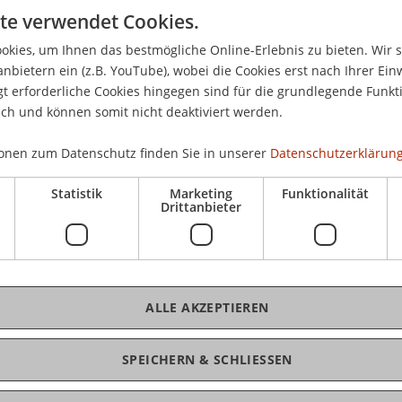
Aus
te verwendet Cookies.
im 
Peter Staub - Instituts für Architektur und
kies, um Ihnen das bestmögliche Online-Erlebnis zu bieten. Wir 
nstein in Kooperation mit dem Kunstmuseum
anbietern ein (z.B. YouTube), wobei die Cookies erst nach Ihrer Ein
 erforderliche Cookies hingegen sind für die grundlegende Funkti
frei
ich und können somit nicht deaktiviert werden.
 nehmen wir sie gar nicht richtig wahr:
ke sind (architektonischer) Ausdruck sozialen
onen zum Datenschutz finden Sie in unserer
Datenschutzerklärung
chzeitig erzählen sie unterschiedliche
Statistik
Marketing
Funktionalität
Drittanbieter
K
ektur und Raumentwicklung der Universität
Bms
n lokalen «Paten» eine ungewöhnliche Landesschau
Fai
tehenden Bänke gestalteten sie für jede der elf
ALLE AKZEPTIEREN
tzgelegenheiten.
ch ihr Design und ihre Platzierung die Benutzer
SPEICHERN & SCHLIESSEN
n zu animieren und die lokale Identität einer
 sehen sind ausserdem kunstvolle Bücher,