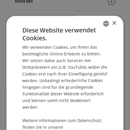
Kontakt
×
School/Professur:
Diese Website verwendet
Institut für Finanzdienstleistungen
Cookies.
GERMAN
Wir verwenden Cookies, um Ihnen das
Dieser universitäre Weiterbildungskurs richtet
ENGLISH
bestmögliche Online-Erlebnis zu bieten.
sich an angehende WirtschaftsprüferInnen, um
Wir setzen dabei auch Services von
Ihnen die in Liechtenstein spezifischen Inhalte zu
Drittanbietern ein (z.B. YouTube), wobei die
vermitteln, welche für die Vorbereitung auf die
Cookies erst nach Ihrer Einwilligung gesetzt
liechtensteinische Prüfung für Wirtschaftsprüfer
werden. Unbedingt erforderliche Cookies
im Sinne der Verordnung vom 3. Oktober 1995
hingegen sind für die grundlegende
über die Zulassungsprüfung für
Funktionalität dieser Website erforderlich
Wirtschaftsprüfer (Prüfungsreglement)
und können somit nicht deaktiviert
erforderlich sind. Die erforderlichen Kenntnisse
werden.
erlangen Sie in jeweils 2x 2 Kurstagen in den
Weitere Informationen zum Datenschutz
folgenden Bereichen:
finden Sie in unserer