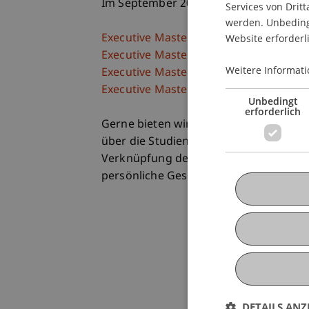
Im September 2012 starten unsere be
Services von Dritt
werden. Unbedingt
Website erforderl
Executive Master of Laws (LL.M.) im Ges
Executive Master of Laws (LL.M.) in Int
Weitere Informati
Executive Master of Laws (LL.M.) in Ba
Executive Master of Business Administ
Unbedingt
erforderlich
Gerne bieten wir Ihnen die Möglichkei
über die Studienpläne, die Lehrkonzepte
Verknüpfung der Masterstudiengänge z
persönliche Gespräche zur Verfügung.
DETAILS ANZ