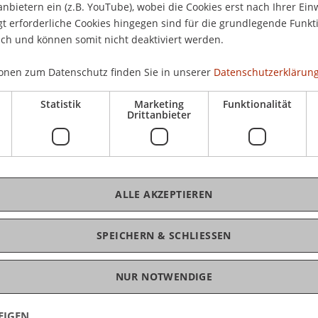
rufsbegleitenden Weiterbildungsstudiengänge:
anbietern ein (z.B. YouTube), wobei die Cookies erst nach Ihrer Ein
04.
 erforderliche Cookies hingegen sind für die grundlegende Funkti
(H3
ich und können somit nicht deaktiviert werden.
ellschafts-, Stiftungs- und Trustrecht
ernational Taxation
onen zum Datenschutz finden Sie in unserer
Datenschutzerklärung
nking & Securities Law
ration (EMBA) in International Asset Management
Statistik
Marketing
Funktionalität
Drittanbieter
t, an unserer Informationsveranstaltung Näheres
, die Studienzeiten und die interdisziplinäre
K
u erfahren. Zudem stehen die Studienleiter für
Ja
ALLE AKZEPTIEREN
SPEICHERN & SCHLIESSEN
NUR NOTWENDIGE
EIGEN