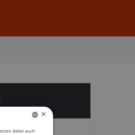
Anmelden
DE
EN
4
×
setzen dabei auch
GERMAN
Zeit und Ort