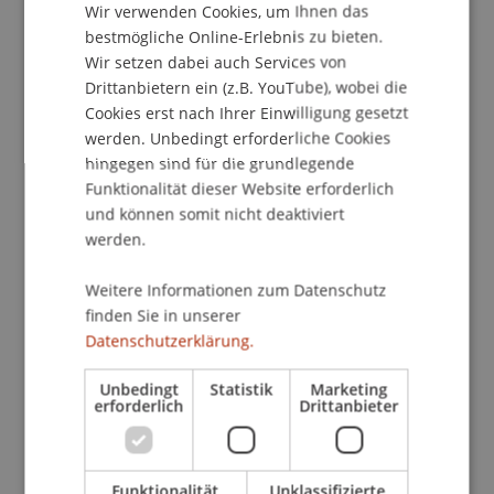
Kontakt
Wir verwenden Cookies, um Ihnen das
ENGLISH
bestmögliche Online-Erlebnis zu bieten.
Wir setzen dabei auch Services von
Drittanbietern ein (z.B. YouTube), wobei die
School/Professur:
Cookies erst nach Ihrer Einwilligung gesetzt
Studienverwaltung Bachelorstudiengang
werden. Unbedingt erforderliche Cookies
Architektur
hingegen sind für die grundlegende
Funktionalität dieser Website erforderlich
Das Institut für Architektur und Raumentwicklung
und können somit nicht deaktiviert
präsentiert seine Entwurfsprojekte des
werden.
Sommersemesters 2012.
Weitere Informationen zum Datenschutz
finden Sie in unserer
Aus den Bachelor- und Master-Entwurfsstudios
Datenschutzerklärung.
werden exemplarische Arbeiten in Form von
Plänen und Modellen ausgestellt. Sie ermöglichen
Unbedingt
Statistik
Marketing
einen guten Einblick in das kreative Schaffen der
erforderlich
Drittanbieter
Studierenden vom ersten Semester bis zur
Bachelor- und Masterthesis.
Funktionalität
Unklassifizierte