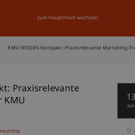
Forschung
Universität
Aktuelles
Zum Hauptinhalt wechseln
n
KMU WISSEN Kompakt: Praxisrelevante Marketing-Tr
: Praxisrelevante
1
ür KMU
Jun
eneurship