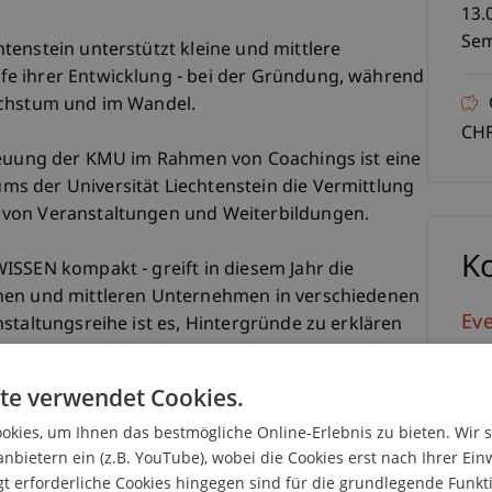
13.
Sem
tenstein unterstützt kleine und mittlere
e ihrer Entwicklung - bei der Gründung, während
achstum und im Wandel.
CHF
treuung der KMU im Rahmen von Coachings ist eine
s der Universität Liechtenstein die Vermittlung
 von Veranstaltungen und Weiterbildungen.
K
ISSEN kompakt - greift in diesem Jahr die
nen und mittleren Unternehmen in verschiedenen
Ev
staltungsreihe ist es, Hintergründe zu erklären
zuzeigen um dadurch Unternehmerinnen und
glichen Arbeit aktiv zu unterstützen.
te verwendet Cookies.
kies, um Ihnen das bestmögliche Online-Erlebnis zu bieten. Wir 
gendem Thema:
anbietern ein (z.B. YouTube), wobei die Cookies erst nach Ihrer Ein
 erforderliche Cookies hingegen sind für die grundlegende Funkti
für KMU"