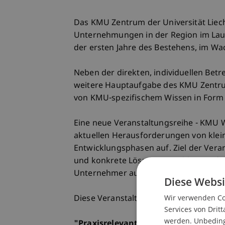
Das KMU Zentrum der Universität Liech
Unternehmungen in der Region im Lauf
der ersten Jahre des Bestehens, im W
Neben der direkten, individuellen Be
weitere Hauptaufgabe des KMU Zentrum
von KMU-spezifischem Wissen in Form
Eine neue Veranstaltungsreihe - KMU W
aktuellen Herausforderungen von klei
Entwicklungsphasen auf. Ziel der Veran
und konkrete Lösungsvorschläge auf
Unternehmer aus der Region in ihrer tä
Diese Websi
Wir verwenden Coo
Diese Veranstaltung widmet sich fol
Services von Dritt
werden. Unbedingt
"Praxisrelevante Marketing-Trends 