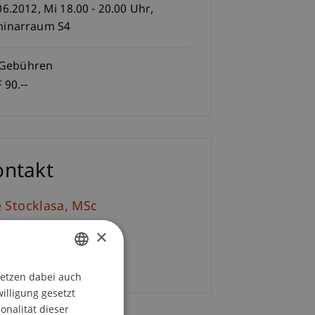
06.2012, Mi 18.00 - 20.00 Uhr,
inarraum S4
Gebühren
 90.--
ontakt
e
Stocklasa
MSc
+423 373 07 68
×
E-Mail
setzen dabei auch
GERMAN
willigung gesetzt
ENGLISH
onalität dieser